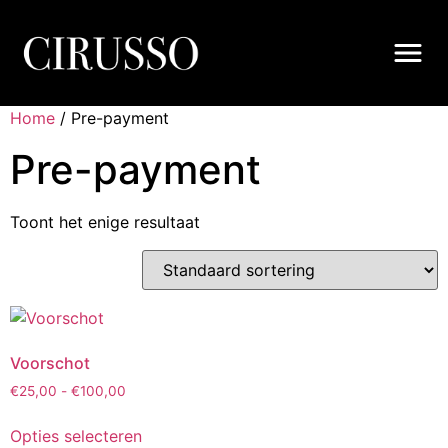
Home
/ Pre-payment
Pre-payment
Toont het enige resultaat
Voorschot
€
25,00
-
€
100,00
Opties selecteren